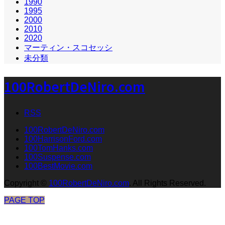
1990
1995
2000
2010
2020
マーティン・スコセッシ
未分類
100RobertDeNiro.com
RSS
100RobertDeNiro.com
100HarrisonFord.com
100TomHanks.com
100Suspense.com
100BestMovie.com
Copyright
©
100RobertDeNiro.com
. All Rights Reserved.
PAGE TOP