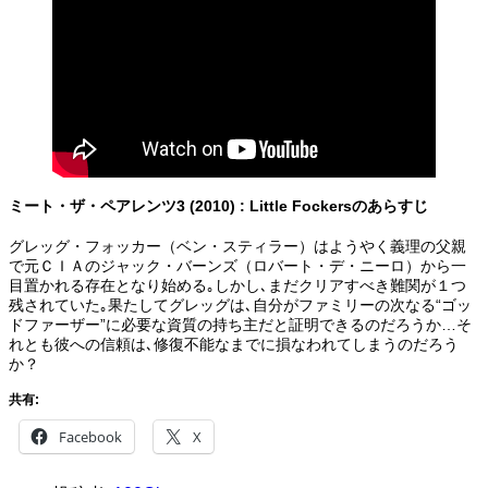
ミート・ザ・ペアレンツ3 (2010) : Little Fockersのあらすじ
グレッグ・フォッカー（ベン・スティラー）はようやく義理の父親
で元ＣＩＡのジャック・バーンズ（ロバート・デ・ニーロ）から一
目置かれる存在となり始める｡しかし､まだクリアすべき難関が１つ
残されていた｡果たしてグレッグは､自分がファミリーの次なる“ゴッ
ドファーザー”に必要な資質の持ち主だと証明できるのだろうか…そ
れとも彼への信頼は､修復不能なまでに損なわれてしまうのだろう
か？
共有:
Facebook
X